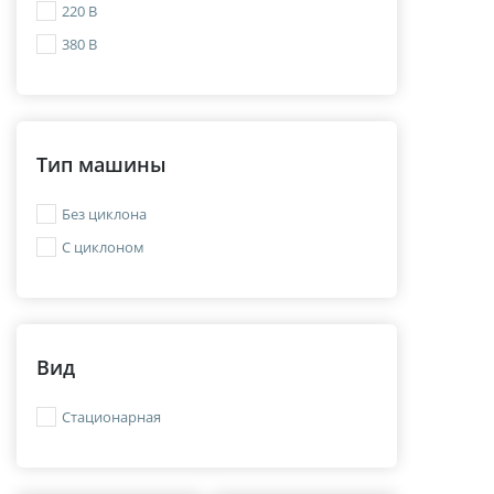
220 В
380 В
Тип машины
Без циклона
С циклоном
Вид
Стационарная