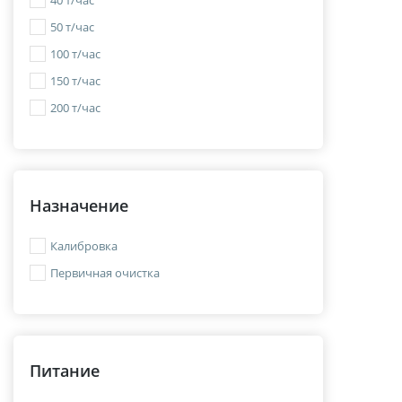
40 т/час
50 т/час
100 т/час
150 т/час
200 т/час
Назначение
Калибровка
Первичная очистка
Питание