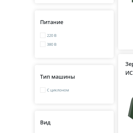
Питание
220 В
380 В
Зе
ИС
Тип машины
С циклоном
Вид