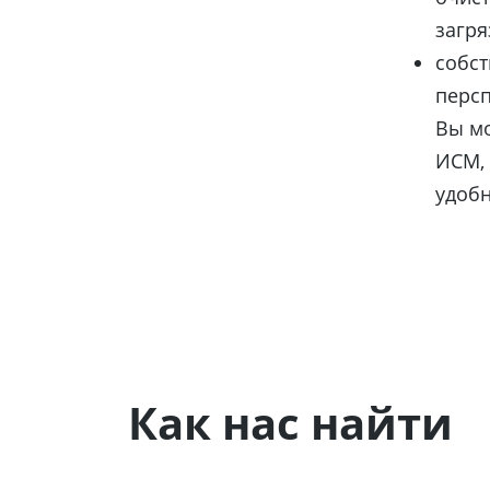
загря
собст
персп
Вы м
ИСМ, 
удоб
Как нас найти