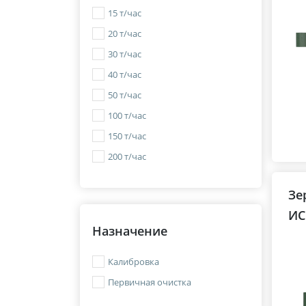
15 т/час
20 т/час
30 т/час
40 т/час
50 т/час
100 т/час
150 т/час
200 т/час
Зе
ИС
Назначение
Калибровка
Первичная очистка