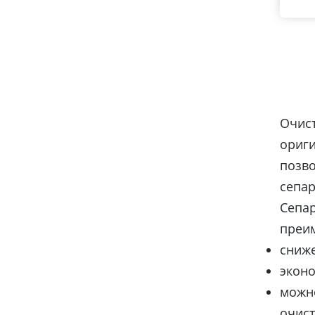
Очис
ориги
позво
сепар
Сепа
преим
сниже
эконо
можно
очист