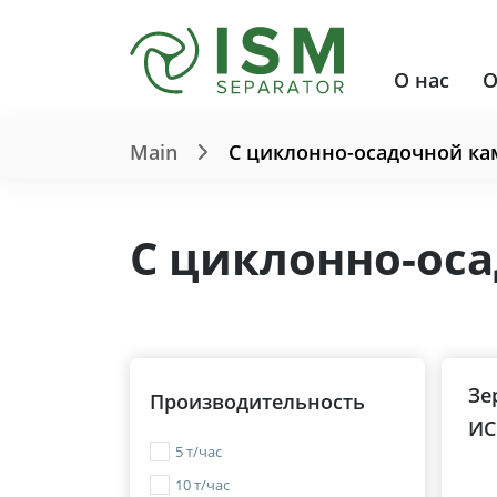
О нас
О
Main
С циклонно-осадочной ка
С циклонно-ос
Зе
Производительность
ИС
5 т/час
10 т/час