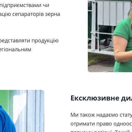
 підприємствами чи
зацію сепараторів зерна
редставляти продукцію
регіональним
Ексклюзивне ди
Ми також надаємо стат
отримати право одноос