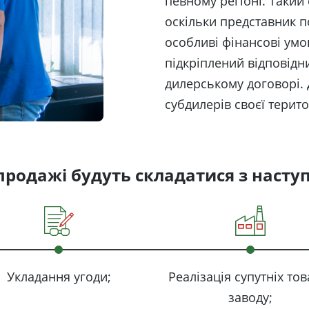
певному регіоні. Такий 
оскільки представник п
особливі фінансові умо
підкріплений відповідн
дилерському договорі.
субдилерів своєї територ
продажі будуть складатися з наступ
Укладання угоди;
Реалізація супутніх тов
заводу;