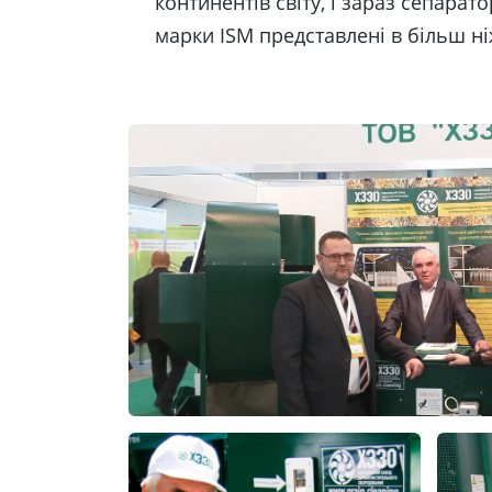
континентів світу, і зараз сепарат
марки ISM представлені в більш ніж