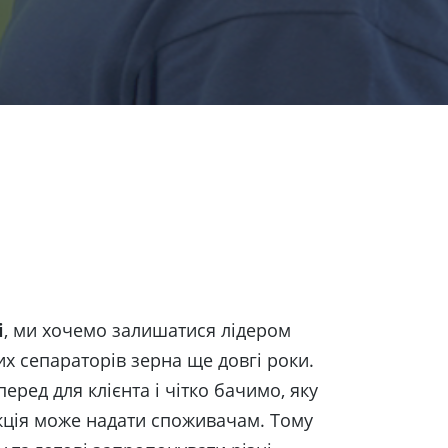
і
, ми хочемо залишатися лідером
х сепараторів зерна ще довгі роки.
ред для клієнта і чітко бачимо, яку
кція може надати споживачам. Тому