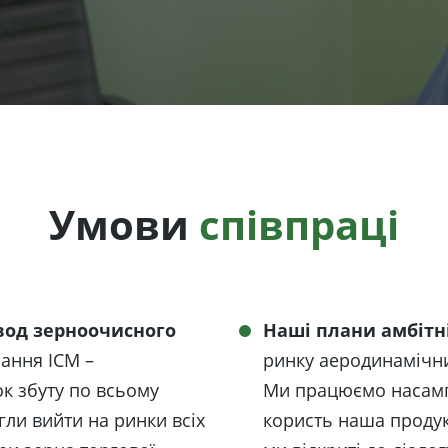
Умови
співпраці
вод зерноочисного
Наші плани амбітн
ання ІСМ –
ринку аеродинамічни
к збуту по всьому
Ми працюємо насампе
гли вийти на ринки всіх
користь наша проду