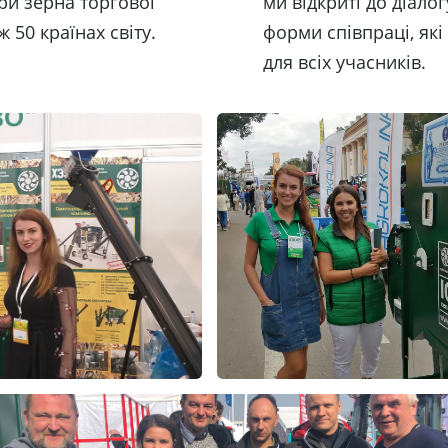
ори зерна торгової
ми відкриті до діалог
 50 країнах світу.
форми співпраці, як
для всіх учасників.