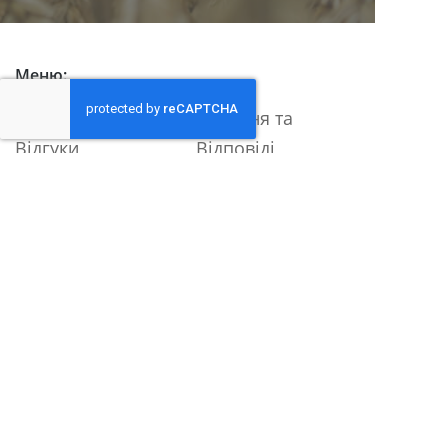
Меню:
Про нас
Питання та
Відгуки
Відповіді
Каталог
Контакти
Принцип роботи
Правила та умови
Співпраця
Політика
конфіденційності
Контакти:
+38 (050) 608 95 96
+38 (097) 30 60 670
eurolux.lena@gmail.com