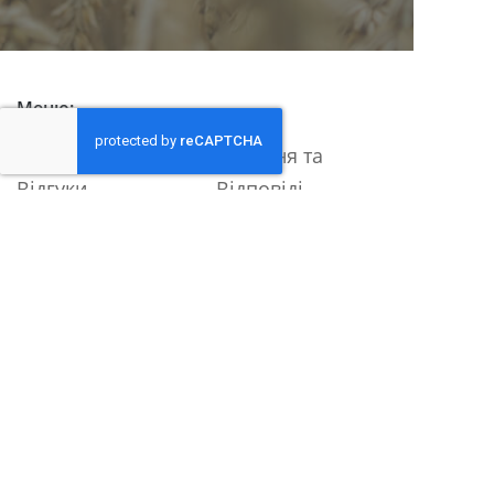
Меню:
Про нас
Питання та
Відгуки
Відповіді
Каталог
Контакти
Принцип роботи
Правила та умови
Співпраця
Політика
конфіденційності
Контакти:
+38 (050) 608 95 96
+38 (097) 30 60 670
eurolux.lena@gmail.com