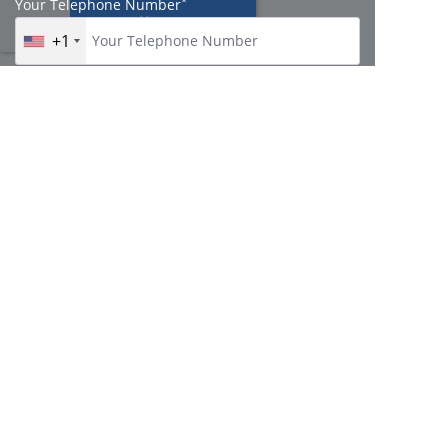
*
Your Telephone Number
+1
Enter Message
Меню: