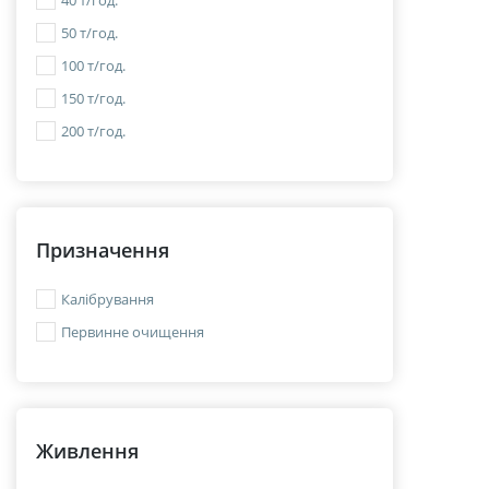
40 т/год.
50 т/год.
100 т/год.
150 т/год.
200 т/год.
Призначення
Калібрування
Первинне очищення
Живлення