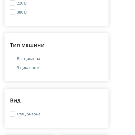
220 В
380 В
Тип машини
Без циклона
З циклоном
Вид
Стаціонарна